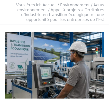
Vous êtes ici:
Accueil
/
Environnement
/
Actus
environnement
/
Appel à projets « Territoires
d’industrie en transition écologique » : une
opportunité pour les entreprises de l’Est