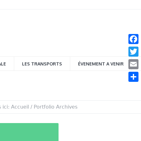
Face
Twitt
ALE
LES TRANSPORTS
ÉVENEMENT A VENIR
Email
Parta
 ici:
Accueil
/
Portfolio Archives