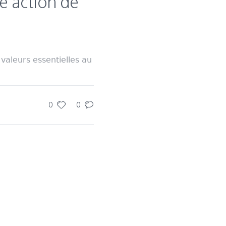
le action de
s valeurs essentielles au
0
0