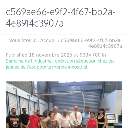
c569ae66-e9f2-4f67-bb2a-
4e8914c3907a
Vous êtes ici:
Accueil
/
c569ae66-e9f2-4f67-bb2a-
4e8914c3907a
Published
18 novembre 2025
at 933×700 in
Semaine de l’Industrie : opération séduction chez les
jeunes de l’est pour le monde industriel
.