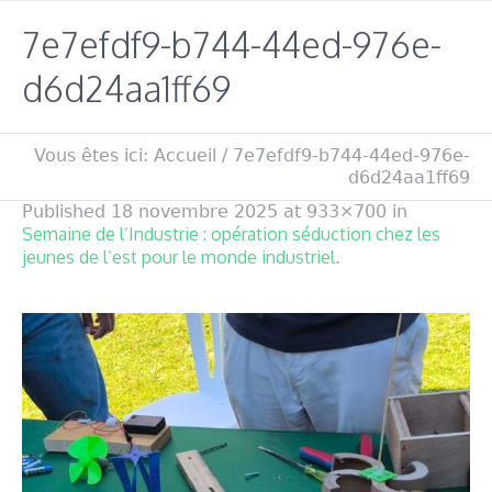
7e7efdf9-b744-44ed-976e-
d6d24aa1ff69
Vous êtes ici:
Accueil
/
7e7efdf9-b744-44ed-976e-
d6d24aa1ff69
Published
18 novembre 2025
at 933×700 in
Semaine de l’Industrie : opération séduction chez les
jeunes de l’est pour le monde industriel
.