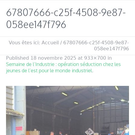
67807666-c25f-4508-9e87-
058ee147f796
Vous êtes ici:
Accueil
/
67807666-c25f-4508-9e87-
058ee147f796
Published
18 novembre 2025
at 933×700 in
Semaine de l’Industrie : opération séduction chez les
jeunes de l’est pour le monde industriel
.