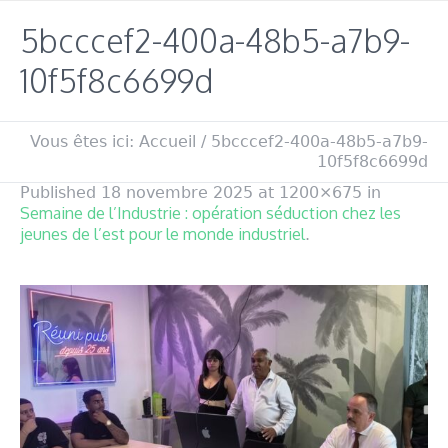
5bcccef2-400a-48b5-a7b9-
10f5f8c6699d
Vous êtes ici:
Accueil
/
5bcccef2-400a-48b5-a7b9-
10f5f8c6699d
Published
18 novembre 2025
at 1200×675 in
Semaine de l’Industrie : opération séduction chez les
jeunes de l’est pour le monde industriel
.