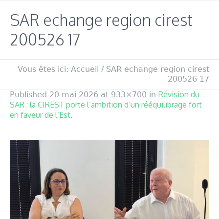
SAR echange region cirest
200526 17
Vous êtes ici:
Accueil
/
SAR echange region cirest
200526 17
Révision du
Published
20 mai 2026
at 933×700 in
SAR : la CIREST porte l’ambition d’un rééquilibrage fort
en faveur de l’Est
.