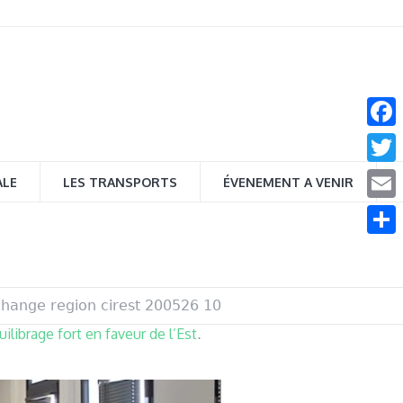
Face
Twitt
ALE
LES TRANSPORTS
ÉVENEMENT A VENIR
Email
Parta
hange region cirest 200526 10
ilibrage fort en faveur de l’Est
.