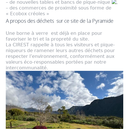
– de nouvelles tables et bancs de pique-nique
,
– des commerces de proximité sous forme de
« Ecobox créoles »
A propos des déchets sur ce site de la Pyramide
Une borne à verre est déjà en place pour
favoriser le tri et la propreté du site.
La CIREST rappelle à tous les visiteurs et pique-
niqueurs de ramener leurs autres déchets pour
respecter l’environnement, conformément aux
valeurs éco-responsables portées par notre
intercommunalité.