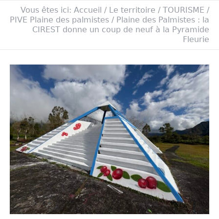
Vous êtes ici:
Accueil
/
Le territoire
/
TOURISME
/
PIVE Plaine des palmistes
/
Plaine des Palmistes : la
CIREST donne un coup de neuf à la Pyramide
Fleurie