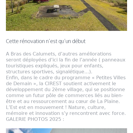
Cette rénovation n’est qu’un début
A Bras des Calumets, d’autres améliorations
seront déployées d’ici la fin de l’année ( panneaux
touristiques expliqués, jeux pour enfants,
structures sportives, signalétique…).
Enfin, dans le cadre du programme « Petites Villes
de Demain », la CIREST soutient activement le
développement du 2ème village, qui se positionne
comme un futur pôle de commerces liés au bien-
être et au ressourcement au cœur de La Plaine.
L’Est est en mouvement ! Nature, culture,
mémoire et innovation s’y rencontrent avec force.
GALERIE PHOTOS 2025 :