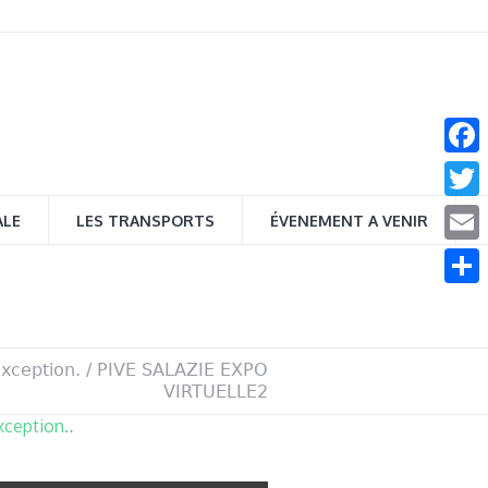
Face
Twitt
ALE
LES TRANSPORTS
ÉVENEMENT A VENIR
Email
Parta
exception.
/
PIVE SALAZIE EXPO
VIRTUELLE2
exception.
.