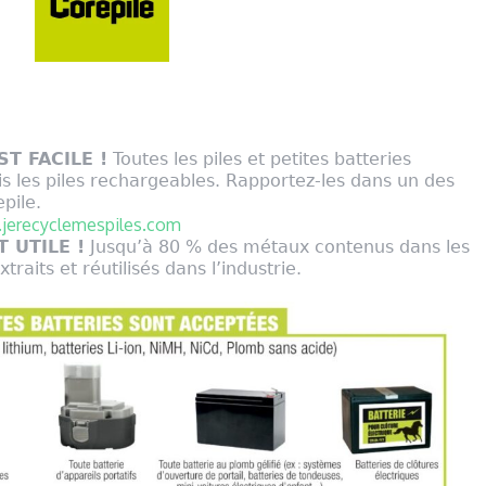
ST FACILE !
Toutes les piles et petites batteries
s les piles rechargeables. Rapportez-les dans un des
pile.
jerecyclemespiles.com
 UTILE !
Jusqu’à 80 % des métaux contenus dans les
xtraits et réutilisés dans l’industrie.