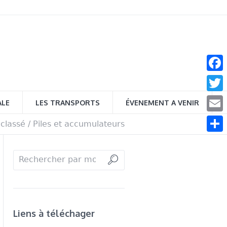
Face
Twitt
ALE
LES TRANSPORTS
ÉVENEMENT A VENIR
Email
classé
/
Piles et accumulateurs
Parta
Liens à téléchager