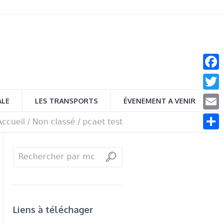
Face
Twitt
ALE
LES TRANSPORTS
ÉVENEMENT A VENIR
Email
Accueil
/
Non classé
/
pcaet test
Parta
Liens à téléchager