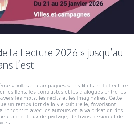
de la Lecture 2026 » jusqu’au
ans l’est
ème « Villes et campagnes », les Nuits de la Lecture
er les liens, les contrastes et les dialogues entre les
avers les mots, les récits et les imaginaires. Cette
ue un temps fort de la vie culturelle, favorisant
la rencontre avec les auteurs et la valorisation des
ue comme lieux de partage, de transmission et de
ires.