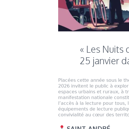
« Les Nuits 
25 janvier d
Placées cette année sous le th
2026 invitent le public à explor
espaces urbains et ruraux, à tr
manifestation nationale constit
l’accès à la lecture pour tous, 
équipements de lecture publiq
convivialité au cœur des territo
SAINT-ANDRÉ