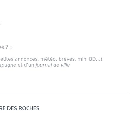
6
es ? »
(petites annonces, météo, brèves, mini BD…)
ampagne
et d’un
journal de ville
ÈRE DES ROCHES