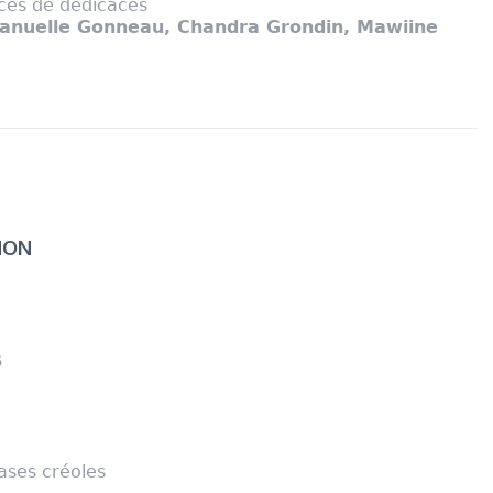
ces de dédicaces
anuelle Gonneau, Chandra Grondin, Mawiine
NON
6
cases créoles