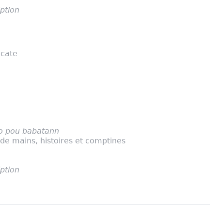
iption
icate
o pou babatann
 de mains, histoires et comptines
a
iption