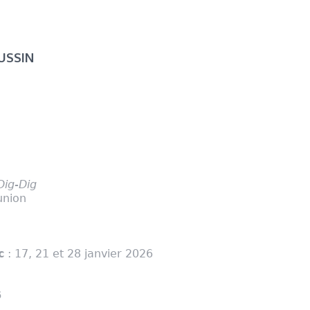
USSIN
6
Dig-Dig
union
c
: 17, 21 et 28 janvier 2026
6