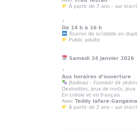
Avec
Fred Testan
À partir de 7 ans –
sur inscr
De 14 h à 16 h
Tournoi de scrabble en dupl
Public adulte
Samedi 24 janvier 2026
Aux horaires d’ouverture
Badinaz – Fonnkèr èk zèdm
Devinettes, jeux de mots, jeux
En créole et en français
Avec
Teddy Iafare-Gangam
À partir de 2 ans –
sur inscr