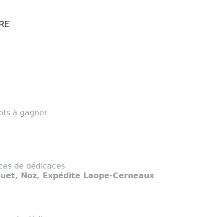
RE
ots à gagner
ces de dédicaces
 Huet, Noz, Expédite Laope-Cerneaux