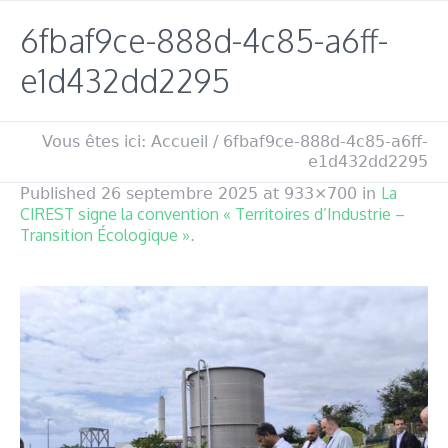
6fbaf9ce-888d-4c85-a6ff-
e1d432dd2295
Vous êtes ici:
Accueil
/
6fbaf9ce-888d-4c85-a6ff-
e1d432dd2295
La
Published
26 septembre 2025
at 933×700 in
CIREST signe la convention « Territoires d’Industrie –
Transition Écologique »
.