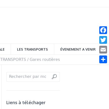
Face
Twitt
ALE
LES TRANSPORTS
ÉVENEMENT A VENIR
Email
 TRANSPORTS
/
Gares routières
Parta
Liens à téléchager