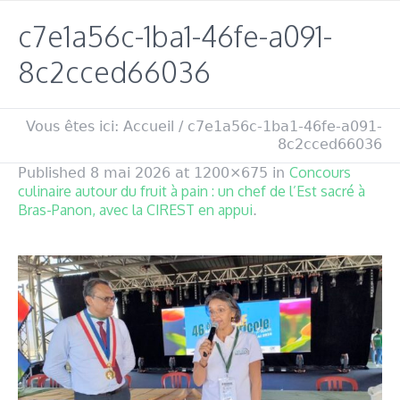
c7e1a56c-1ba1-46fe-a091-
8c2cced66036
Vous êtes ici:
Accueil
/
c7e1a56c-1ba1-46fe-a091-
8c2cced66036
Concours
Published
8 mai 2026
at 1200×675 in
culinaire autour du fruit à pain : un chef de l’Est sacré à
Bras-Panon, avec la CIREST en appui
.