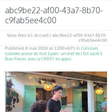
abc9be22-af00-43a7-8b70-
c9fab5ee4c00
Vous êtes ici:
Accueil
/
abc9be22-af00-43a7-8b70-
c9fab5ee4c00
Concours
Published
8 mai 2026
at 1200×675 in
culinaire autour du fruit à pain : un chef de l’Est sacré à
Bras-Panon, avec la CIREST en appui
.