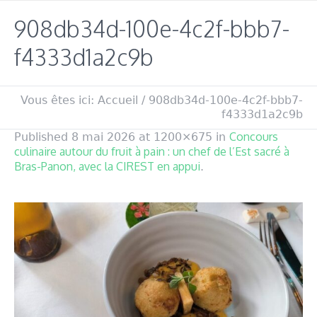
908db34d-100e-4c2f-bbb7-
f4333d1a2c9b
Vous êtes ici:
Accueil
/
908db34d-100e-4c2f-bbb7-
f4333d1a2c9b
Concours
Published
8 mai 2026
at 1200×675 in
culinaire autour du fruit à pain : un chef de l’Est sacré à
Bras-Panon, avec la CIREST en appui
.