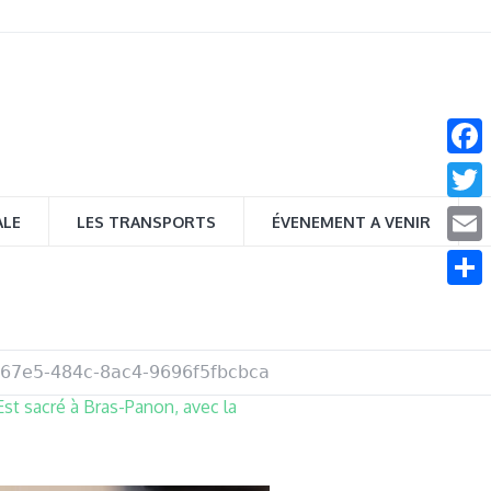
Face
Twitt
ALE
LES TRANSPORTS
ÉVENEMENT A VENIR
Email
Parta
67e5-484c-8ac4-9696f5fbcbca
’Est sacré à Bras-Panon, avec la