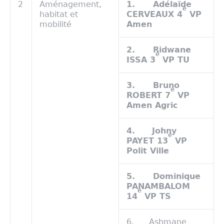
2
Aménagement,
1.
Adélaïde
e
habitat et
CERVEAUX 4
VP
mobilité
Amen
2.
Ridwane
e
ISSA 3
VP TU
3.
Bruno
e
ROBERT 7
VP
Amen Agric
4.
Johny
e
PAYET 13
VP
Polit Ville
5.
Dominique
PANAMBALOM
e
14
VP TS
6. Ashmane