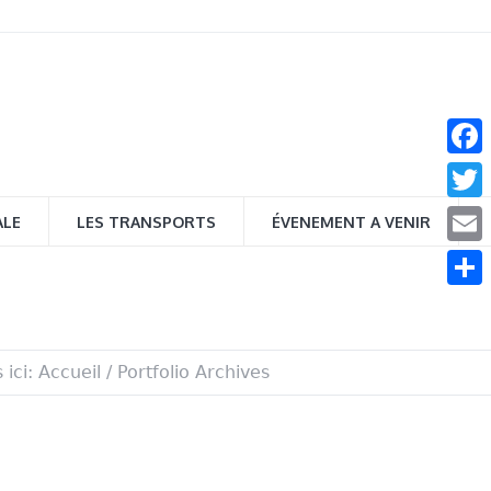
Face
Twitt
ALE
LES TRANSPORTS
ÉVENEMENT A VENIR
Email
Parta
 ici:
Accueil
/
Portfolio Archives