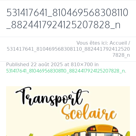
531417641_810469568308110
_8824417924125207828_n
Vous êtes ici:
Accueil
/
531417641_810469568308110_882441792412520
7828_n
Published
22 août 2025
at 810×700 in
531417641_810469568308110_8824417924125207828_n
.