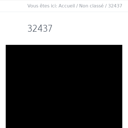
Vous êtes ici:
Accueil
/
Non classé
/
32437
32437