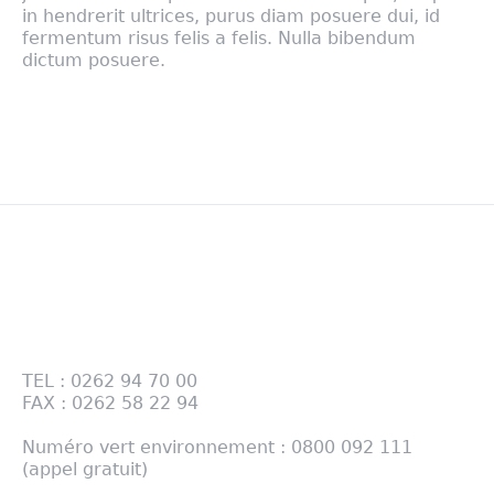
in hendrerit ultrices, purus diam posuere dui, id
fermentum risus felis a felis. Nulla bibendum
dictum posuere.
Contactez-nous
28 RUE DES TAMARINS PÔLE BOIS BP 124 97470
SAINT BENOIT
TEL : 0262 94 70 00
FAX : 0262 58 22 94
Numéro vert environnement : 0800 092 111
(appel gratuit)