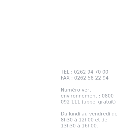
Contactez-nous
28 RUE DES TAMARINS
PÔLE BOIS BP 124 97470
SAINT BENOIT
TEL : 0262 94 70 00
FAX : 0262 58 22 94
Numéro vert
environnement : 0800
092 111 (appel gratuit)
Du lundi au vendredi de
8h30 à 12h00 et de
13h30 à 16h00.