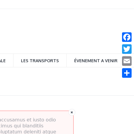
Face
Twitt
ALE
LES TRANSPORTS
ÉVENEMENT A VENIR
Email
Parta
accusamus et iusto odio
imus qui blanditiis
luptatum deleniti atque