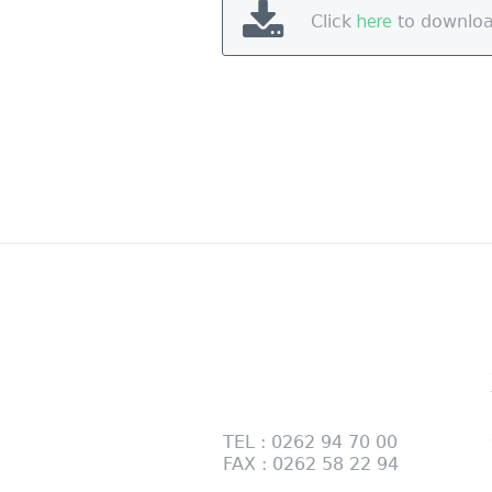
here
Click
to downlo
Contactez-nous
28 RUE DES TAMARINS
PÔLE BOIS BP 124 97470
SAINT BENOIT
TEL : 0262 94 70 00
FAX : 0262 58 22 94